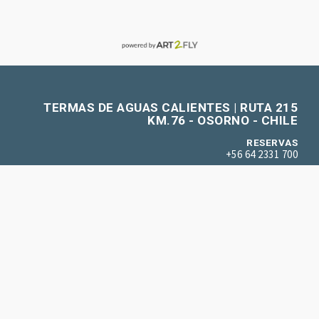
TERMAS DE AGUAS CALIENTES | RUTA 215
KM.76 - OSORNO - CHILE
RESERVAS
+56 64 2331 700
CONSULTAS E INFORMACIONES
+56 6 4233 1785
PARA RESERVAS:
reservas@termasaguascalientes.cl
PARA GRUPOS Y EVENTOS:
grupos@termasaguascalientes.cl
©
2026
ART2FLY