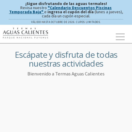
¡Sigue disfrutando de las aguas termales!
Revisa nuestro
"Calendario Descuentos Piscinas
Temporada Baja"
e
ingresa el cupón del día
(lunes a jueves),
cada día un cupón especial.
VÁLIDO HASTA OCTUBRE DE 2026. CUPOS LIMITADOS.
Escápate y disfruta de todas
nuestras actividades
Bienvenido a Termas Aguas Calientes